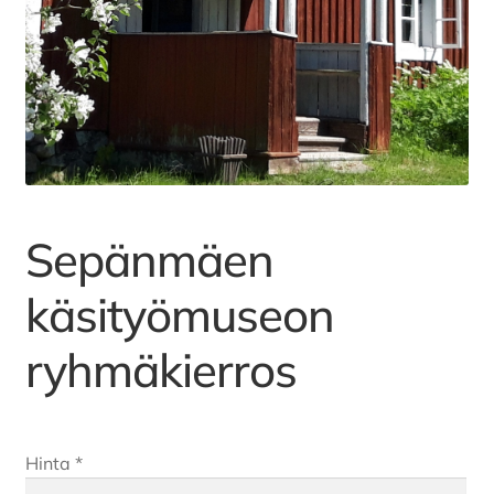
Tapahtumat
Tilavaraukset
Toripaikat
Sepänmäen
Lukio
käsityömuseon
Kansalaisopisto
ryhmäkierros
Hinta
*