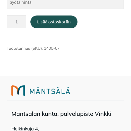
Sepänmäen
Lisää ostoskoriin
käsityömuseon
ryhmäkierros
määrä
Tuotetunnus (SKU):
1400-07
Mänt­sä­län kun­ta, pal­ve­lu­pis­te Vink­ki
Heikinkuja 4,