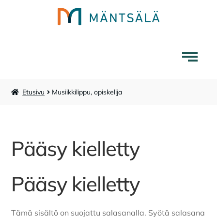
Siirry
Siirry
navigointiin
sisältöön
Etusivu
Musiikkilippu, opiskelija
Mäntsälä-tuotteet
Liikuntapalvelut
Pääsy kielletty
Laajenna
Museokauppa
alemman
tason
Pääsy kielletty
Lounaskahvila Tarina
valikko
Karttakauppa
Tämä sisältö on suojattu salasanalla. Syötä salasana