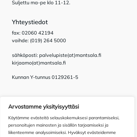
Suljettu ma-pe klo 11-12.
Yhteystiedot
fax: 02060 42194
vaihde: (019) 264 5000
sähköposti: palvelupiste(at)mantsala.fi
kirjaamo(at)mantsala.fi
Kunnan Y-tunnus 0129261-5
Arvostamme yksityisyyttäsi
Käytämme evästeitä selauskokemuksesi parantamiseksi,
Tietosuojaseloste
Toimitusehdot
Saavutettavuusseloste
personoitujen mainosten ja sisällön tarjoamiseksi ja
liikenteemme analysoimiseksi. Hyväksyt evästeidemme