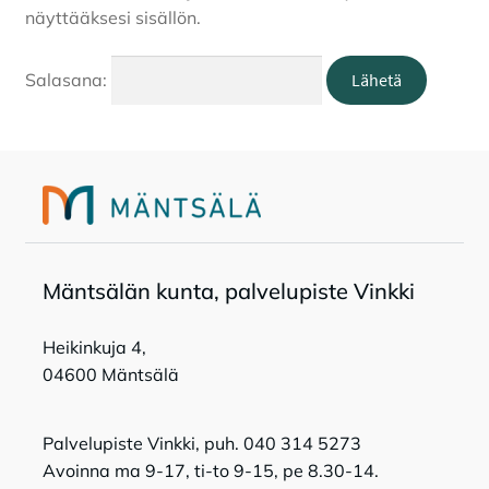
näyttääksesi sisällön.
Tapahtumat
Salasana:
Tilavaraukset
Toripaikat
Lukio
Mänt­sä­län kun­ta, pal­ve­lu­pis­te Vink­ki
Kansalaisopisto
Heikinkuja 4,
04600 Mäntsälä
Palvelupiste Vinkki, puh. 040 314 5273
Avoinna ma 9-17, ti-to 9-15, pe 8.30-14.