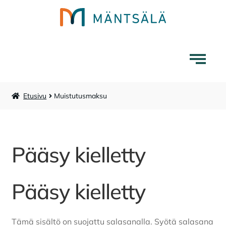
Siirry
Siirry
navigointiin
sisältöön
Etusivu
Muistutusmaksu
Mäntsälä-tuotteet
Liikuntapalvelut
Pääsy kielletty
Laajenna
Museokauppa
alemman
tason
Pääsy kielletty
Lounaskahvila Tarina
valikko
Karttakauppa
Tämä sisältö on suojattu salasanalla. Syötä salasana