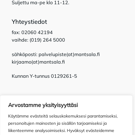
Suljettu ma-pe klo 11-12.
Yhteystiedot
fax: 02060 42194
vaihde: (019) 264 5000
sähköposti: palvelupiste(at)mantsala.fi
kirjaamo(at)mantsala.fi
Kunnan Y-tunnus 0129261-5
Arvostamme yksityisyyttäsi
Käytämme evästeitä selauskokemuksesi parantamiseksi,
Tietosuojaseloste
Toimitusehdot
Saavutettavuusseloste
personoitujen mainosten ja sisällön tarjoamiseksi ja
liikenteemme analysoimiseksi. Hyväksyt evästeidemme