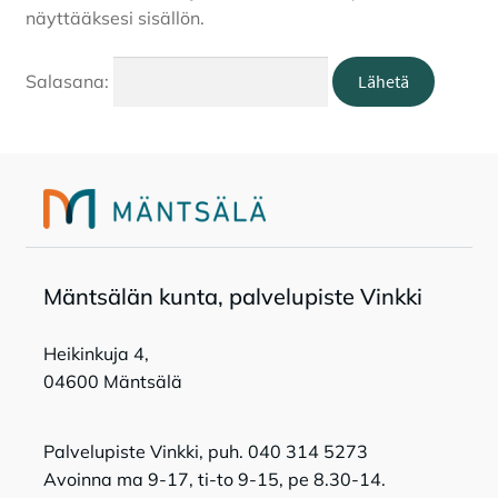
näyttääksesi sisällön.
Tapahtumat
Salasana:
Tilavaraukset
Toripaikat
Lukio
Mänt­sä­län kun­ta, pal­ve­lu­pis­te Vink­ki
Kansalaisopisto
Heikinkuja 4,
04600 Mäntsälä
Palvelupiste Vinkki, puh. 040 314 5273
Avoinna ma 9-17, ti-to 9-15, pe 8.30-14.