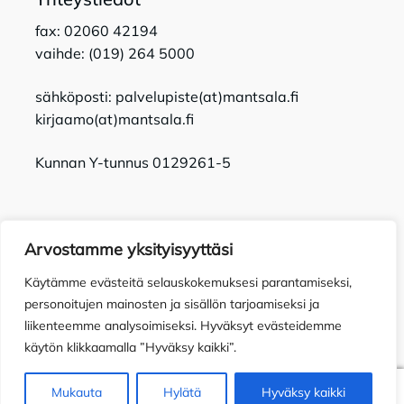
fax: 02060 42194
vaihde: (019) 264 5000
sähköposti: palvelupiste(at)mantsala.fi
kirjaamo(at)mantsala.fi
Kunnan Y-tunnus 0129261-5
Arvostamme yksityisyyttäsi
Käytämme evästeitä selauskokemuksesi parantamiseksi,
Tietosuojaseloste
Toimitusehdot
Saavutettavuusseloste
personoitujen mainosten ja sisällön tarjoamiseksi ja
liikenteemme analysoimiseksi. Hyväksyt evästeidemme
käytön klikkaamalla ”Hyväksy kaikki”.
0
Mukauta
Hylätä
Hyväksy kaikki