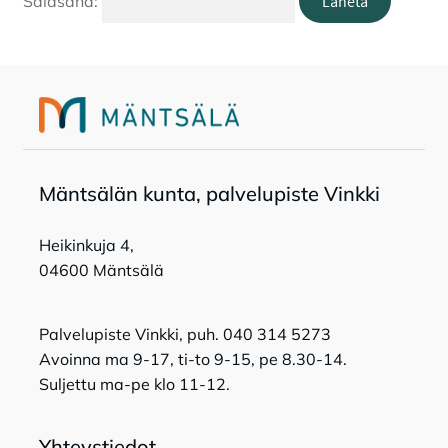
Salasana:
Tapahtumat
Tilavaraukset
Toripaikat
Mänt­sä­län kun­ta, pal­ve­lu­pis­te Vink­ki
Lukio
Heikinkuja 4,
04600 Mäntsälä
Kansalaisopisto
Palvelupiste Vinkki, puh. 040 314 5273
Avoinna ma 9-17, ti-to 9-15, pe 8.30-14.
Suljettu ma-pe klo 11-12.
Yhteystiedot