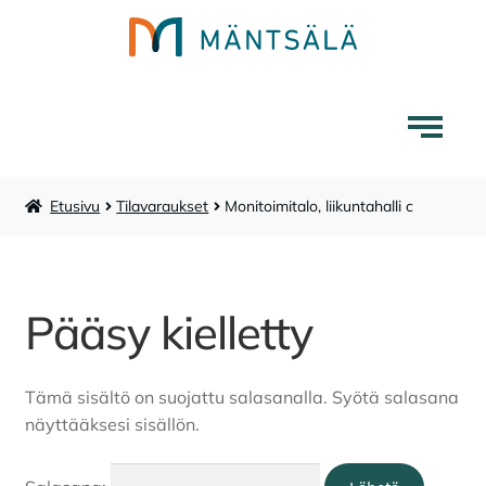
Siirry
Siirry
navigointiin
sisältöön
Etusivu
Tilavaraukset
Monitoimitalo, liikuntahalli c
Mäntsälä-tuotteet
Liikuntapalvelut
Pääsy kielletty
Laajenna
Museokauppa
alemman
tason
Tämä sisältö on suojattu salasanalla. Syötä salasana
Lounaskahvila Tarina
valikko
näyttääksesi sisällön.
Karttakauppa