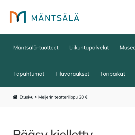
Siirry
Siirry
navigointiin
sisältöön
Mäntsälä-tuotteet
Liikuntapalvelut
Muse
Tapahtumat
Tilavaraukset
Toripaikat
Etusivu
Meijerin teatterilippu 20 €
Pääsy kielletty