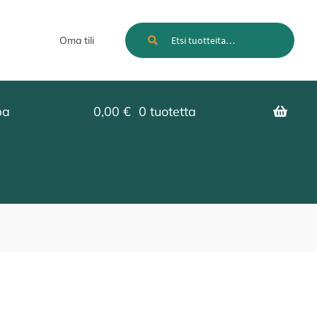
Etsi:
Haku
Oma tili
pa
0,00
€
0 tuotetta