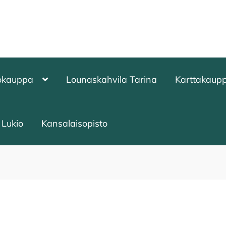
okauppa
Lounaskahvila Tarina
Karttakaup
Lukio
Kansalaisopisto