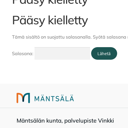
Pääsy kielletty
Tämä sisältö on suojattu salasanalla. Syötä salasana 
Salasana:
Mänt­sä­län kun­ta, pal­ve­lu­pis­te Vink­ki