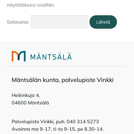
näyttääksesi sisällön.
Tapahtumat
Salasana:
Tilavaraukset
Toripaikat
Lukio
Mänt­sä­län kun­ta, pal­ve­lu­pis­te Vink­ki
Kansalaisopisto
Heikinkuja 4,
04600 Mäntsälä
Palvelupiste Vinkki, puh. 040 314 5273
Avoinna ma 9-17, ti-to 9-15, pe 8.30-14.