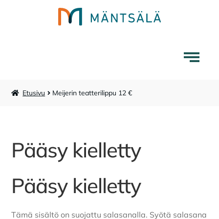
Siirry
Siirry
navigointiin
sisältöön
Etusivu
Meijerin teatterilippu 12 €
Mäntsälä-tuotteet
Liikuntapalvelut
Pääsy kielletty
Laajenna
Museokauppa
alemman
tason
Pääsy kielletty
Lounaskahvila Tarina
valikko
Karttakauppa
Tämä sisältö on suojattu salasanalla. Syötä salasana