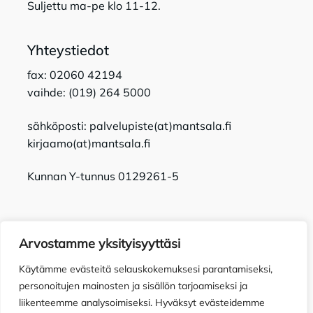
Suljettu ma-pe klo 11-12.
Yhteystiedot
fax: 02060 42194
vaihde: (019) 264 5000
sähköposti: palvelupiste(at)mantsala.fi
kirjaamo(at)mantsala.fi
Kunnan Y-tunnus 0129261-5
Arvostamme yksityisyyttäsi
Käytämme evästeitä selauskokemuksesi parantamiseksi,
Tietosuojaseloste
Toimitusehdot
Saavutettavuusseloste
personoitujen mainosten ja sisällön tarjoamiseksi ja
liikenteemme analysoimiseksi. Hyväksyt evästeidemme