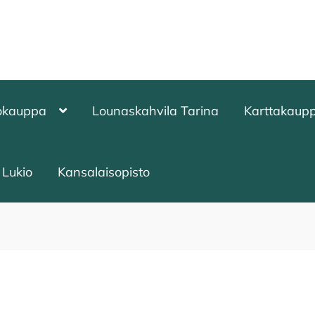
okauppa
Lounaskahvila Tarina
Karttakaup
Lukio
Kansalaisopisto