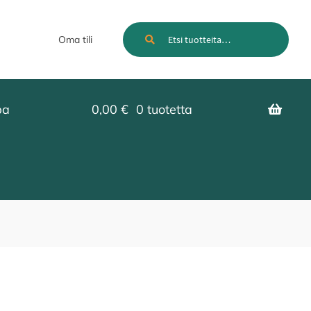
Etsi:
Haku
Oma tili
pa
0,00
€
0 tuotetta