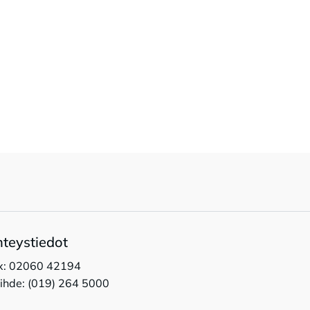
hteystiedot
x: 02060 42194
ihde: (019) 264 5000