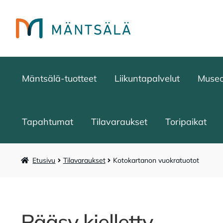
Siirry
Siirry
navigointiin
sisältöön
Mäntsälä-tuotteet
Liikuntapalvelut
Muse
Tapahtumat
Tilavaraukset
Toripaikat
Etusivu
Tilavaraukset
Kotokartanon vuokratuotot
Pääsy kielletty