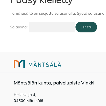
Tämä sisältö on suojattu salasanalla. Syötä salasana 
Salasana:
Mänt­sä­län kun­ta, pal­ve­lu­pis­te Vink­ki
Heikinkuja 4,
04600 Mäntsälä