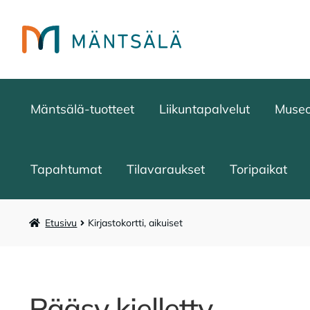
Siirry
Siirry
navigointiin
sisältöön
Mäntsälä-tuotteet
Liikuntapalvelut
Muse
Tapahtumat
Tilavaraukset
Toripaikat
Etusivu
Kirjastokortti, aikuiset
Pääsy kielletty