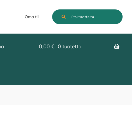
Etsi:
Haku
Oma tili
pa
0,00
€
0 tuotetta