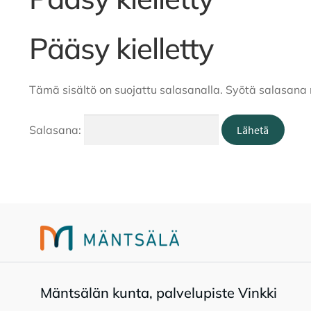
Pääsy kielletty
Tämä sisältö on suojattu salasanalla. Syötä salasana 
Salasana:
Mänt­sä­län kun­ta, pal­ve­lu­pis­te Vink­ki