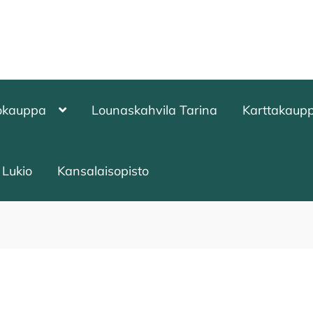
okauppa
Lounaskahvila Tarina
Karttakaup
Lukio
Kansalaisopisto