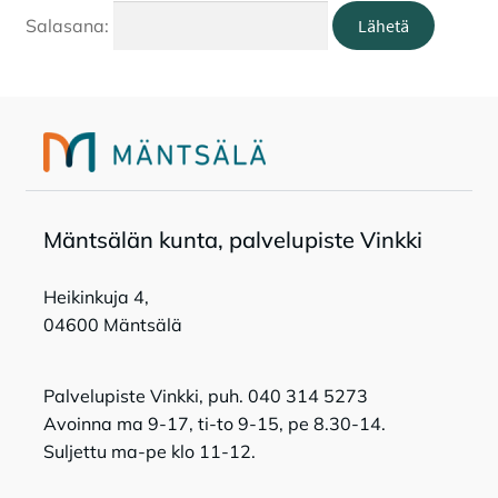
Salasana:
Tapahtumat
Tilavaraukset
Toripaikat
Mänt­sä­län kun­ta, pal­ve­lu­pis­te Vink­ki
Lukio
Heikinkuja 4,
04600 Mäntsälä
Kansalaisopisto
Palvelupiste Vinkki, puh. 040 314 5273
Avoinna ma 9-17, ti-to 9-15, pe 8.30-14.
Suljettu ma-pe klo 11-12.