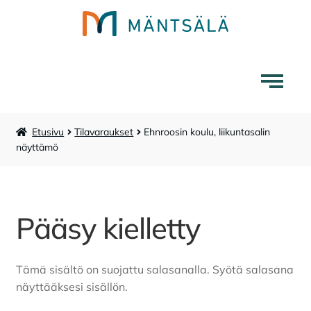
Siirry
Siirry
navigointiin
sisältöön
Etusivu
Tilavaraukset
Ehnroosin koulu, liikuntasalin
Mäntsälä-tuotteet
näyttämö
Liikuntapalvelut
Laajenna
Pääsy kielletty
Museokauppa
alemman
tason
Lounaskahvila Tarina
valikko
Tämä sisältö on suojattu salasanalla. Syötä salasana
näyttääksesi sisällön.
Karttakauppa