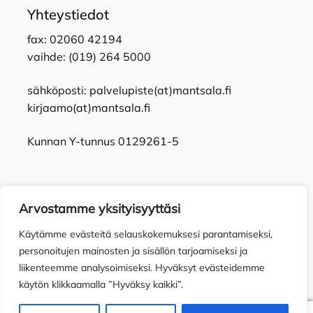
Yhteystiedot
fax: 02060 42194
vaihde: (019) 264 5000
sähköposti: palvelupiste(at)mantsala.fi
kirjaamo(at)mantsala.fi
Kunnan Y-tunnus 0129261-5
Arvostamme yksityisyyttäsi
Käytämme evästeitä selauskokemuksesi parantamiseksi,
Tietosuojaseloste
Toimitusehdot
Saavutettavuusseloste
personoitujen mainosten ja sisällön tarjoamiseksi ja
liikenteemme analysoimiseksi. Hyväksyt evästeidemme
käytön klikkaamalla ”Hyväksy kaikki”.