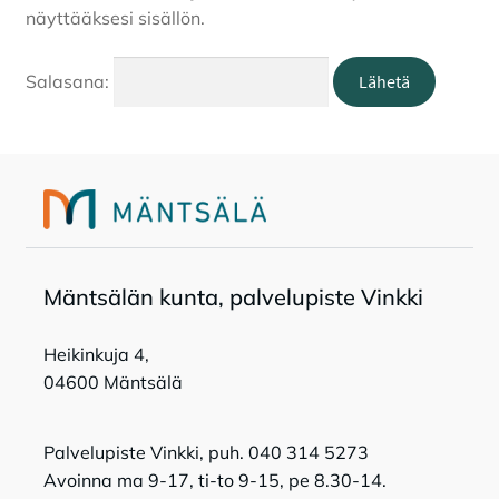
näyttääksesi sisällön.
Tapahtumat
Salasana:
Tilavaraukset
Toripaikat
Lukio
Mänt­sä­län kun­ta, pal­ve­lu­pis­te Vink­ki
Kansalaisopisto
Heikinkuja 4,
04600 Mäntsälä
Palvelupiste Vinkki, puh. 040 314 5273
Avoinna ma 9-17, ti-to 9-15, pe 8.30-14.