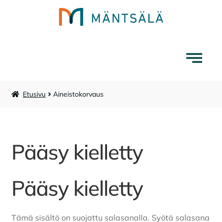
Siirry
Siirry
navigointiin
sisältöön
Etusivu
Aineistokorvaus
Mäntsälä-tuotteet
Liikuntapalvelut
Pääsy kielletty
Laajenna
Museokauppa
alemman
tason
Pääsy kielletty
Lounaskahvila Tarina
valikko
Karttakauppa
Tämä sisältö on suojattu salasanalla. Syötä salasana