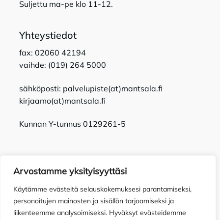
Suljettu ma-pe klo 11-12.
Yhteystiedot
fax: 02060 42194
vaihde: (019) 264 5000
sähköposti: palvelupiste(at)mantsala.fi
kirjaamo(at)mantsala.fi
Kunnan Y-tunnus 0129261-5
Arvostamme yksityisyyttäsi
Käytämme evästeitä selauskokemuksesi parantamiseksi,
Tietosuojaseloste
Toimitusehdot
Saavutettavuusseloste
personoitujen mainosten ja sisällön tarjoamiseksi ja
liikenteemme analysoimiseksi. Hyväksyt evästeidemme